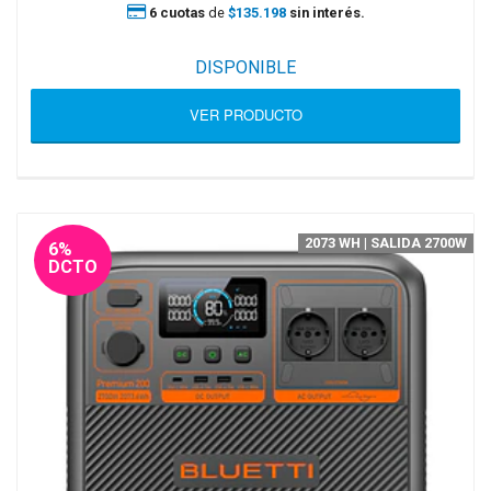
6 cuotas
de
$135.198
sin interés.
DISPONIBLE
VER PRODUCTO
2073 WH | SALIDA 2700W
6%
DCTO