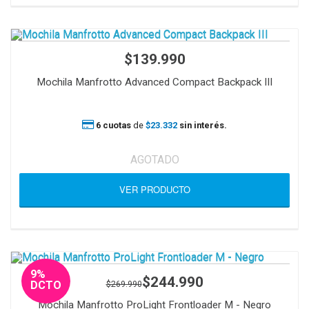
$139.990
Mochila Manfrotto Advanced Compact Backpack III
6 cuotas
de
$23.332
sin interés.
AGOTADO
VER PRODUCTO
9%
$244.990
$269.990
DCTO
Mochila Manfrotto ProLight Frontloader M - Negro