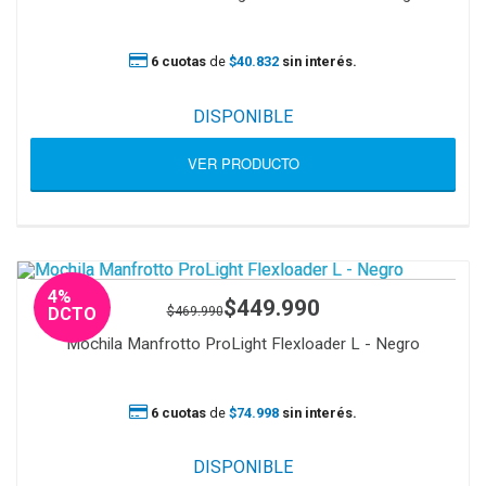
6 cuotas
de
$40.832
sin interés.
DISPONIBLE
VER PRODUCTO
4%
$449.990
$469.990
DCTO
Mochila Manfrotto ProLight Flexloader L - Negro
6 cuotas
de
$74.998
sin interés.
DISPONIBLE