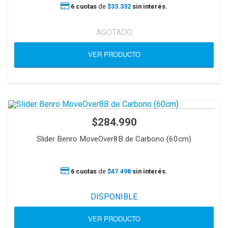
6 cuotas
de
$33.332
sin interés.
AGOTADO
VER PRODUCTO
$284.990
Slider Benro MoveOver8B de Carbono (60cm)
6 cuotas
de
$47.498
sin interés.
DISPONIBLE
VER PRODUCTO