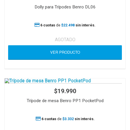
Dolly para Trípodes Benro DL06
6 cuotas
de
$22.498
sin interés.
AGOTADO
VER PRODUCTO
$19.990
Trípode de mesa Benro PP1 PocketPod
6 cuotas
de
$3.332
sin interés.