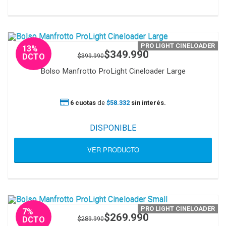
PRO LIGHT CINELOADER
13%
$349.990
$399.990
DCTO
Bolso Manfrotto ProLight Cineloader Large
6 cuotas
de
$58.332
sin interés.
DISPONIBLE
VER PRODUCTO
PRO LIGHT CINELOADER
7%
$269.990
$289.990
DCTO