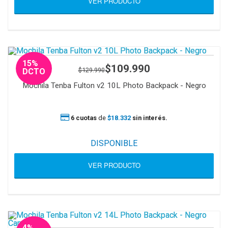
VER PRODUCTO
15%
$109.990
$129.990
DCTO
Mochila Tenba Fulton v2 10L Photo Backpack - Negro
6 cuotas
de
$18.332
sin interés.
DISPONIBLE
VER PRODUCTO
4%