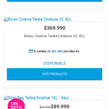
$369.990
Bolso Cinema Tenba Cineluxe V2 42L
6 cuotas
de
$61.665
sin interés.
DISPONIBLE
VER PRODUCTO
10%
$89.990
$99.990
DCTO