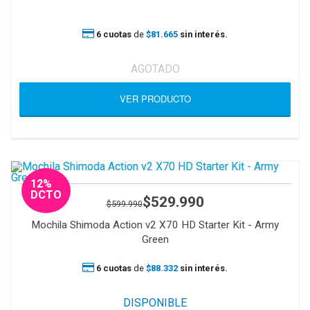
6 cuotas
de
$81.665
sin interés.
AGOTADO
VER PRODUCTO
12%
DCTO
$529.990
$599.990
Mochila Shimoda Action v2 X70 HD Starter Kit - Army
Green
6 cuotas
de
$88.332
sin interés.
DISPONIBLE