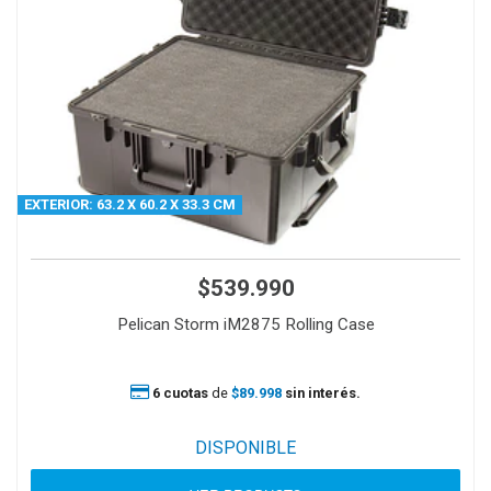
EXTERIOR: 63.2 X 60.2 X 33.3 CM
$539.990
Pelican Storm iM2875 Rolling Case
6 cuotas
de
$89.998
sin interés.
DISPONIBLE