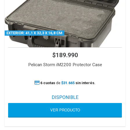
EXTERIOR: 41,1 X 32,3 X 16,8 CM
$189.990
Pelican Storm iM2200 Protector Case
6 cuotas
de
$31.665
sin interés.
DISPONIBLE
VER PRODUCTO