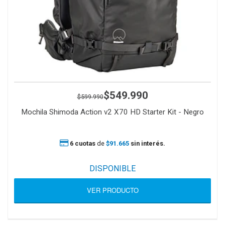
$549.990
$599.990
Mochila Shimoda Action v2 X70 HD Starter Kit - Negro
6 cuotas
de
$91.665
sin interés.
DISPONIBLE
VER PRODUCTO