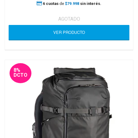
6 cuotas
de
$79.998
sin interés.
AGOTADO
VER PRODUCTO
8%
DCTO