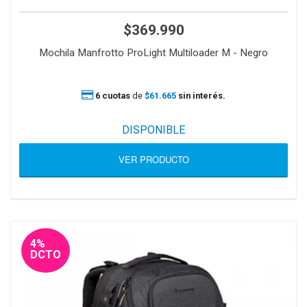
$369.990
Mochila Manfrotto ProLight Multiloader M - Negro
6 cuotas
de
$61.665
sin interés.
DISPONIBLE
VER PRODUCTO
4%
DCTO