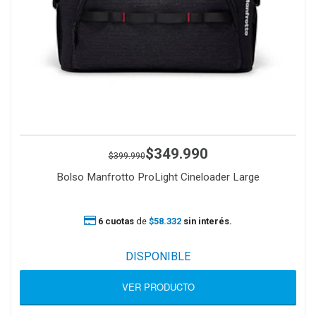
$349.990
$399.990
Bolso Manfrotto ProLight Cineloader Large
6 cuotas
de
$58.332
sin interés.
DISPONIBLE
VER PRODUCTO