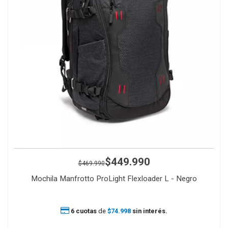
$449.990
$469.990
Mochila Manfrotto ProLight Flexloader L - Negro
6 cuotas
de
$74.998
sin interés.