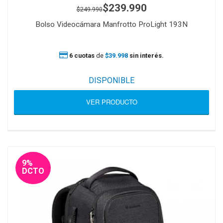
$239.990
$249.990
Bolso Videocámara Manfrotto ProLight 193N
6 cuotas
de
$39.998
sin interés.
DISPONIBLE
VER PRODUCTO
9%
DCTO