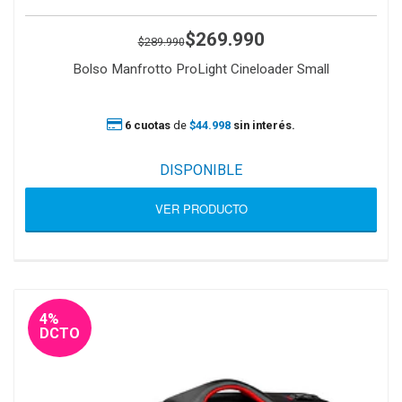
$269.990
$289.990
Bolso Manfrotto ProLight Cineloader Small
6 cuotas
de
$44.998
sin interés.
DISPONIBLE
VER PRODUCTO
4%
DCTO