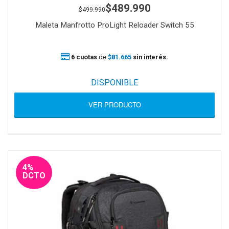
$489.990
$499.990
Maleta Manfrotto ProLight Reloader Switch 55
6 cuotas
de
$81.665
sin interés.
DISPONIBLE
VER PRODUCTO
4%
DCTO