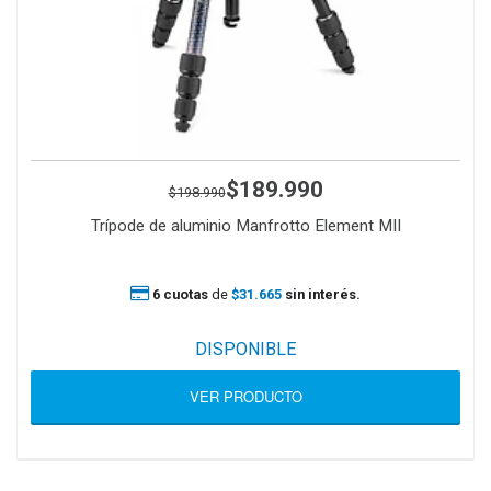
$189.990
$198.990
Trípode de aluminio Manfrotto Element MII
6 cuotas
de
$31.665
sin interés.
DISPONIBLE
VER PRODUCTO