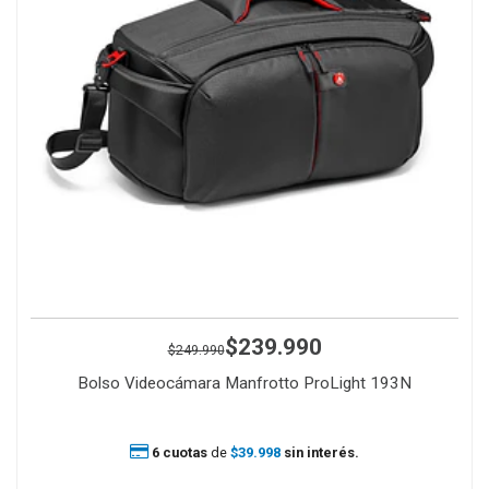
$239.990
$249.990
Bolso Videocámara Manfrotto ProLight 193N
6 cuotas
de
$39.998
sin interés.