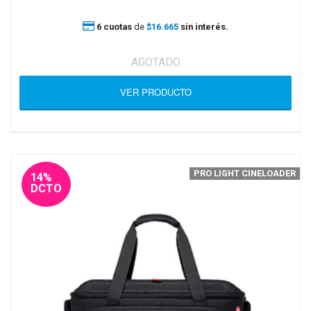
6 cuotas
de
$16.665
sin interés.
AGOTADO
VER PRODUCTO
PRO LIGHT CINELOADER
14%
DCTO