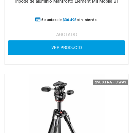
Trípode de aluminio Manfrotto Element MII Mobile BT
6 cuotas
de
$36.498
sin interés.
AGOTADO
VER PRODUCTO
290 XTRA - 3 WAY