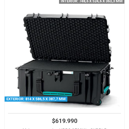
INTERIOR: 748,6 X 524,6 X 363,3 MM
EXTERIOR: 814 X 586,5 X 387,7 MM
$619.990