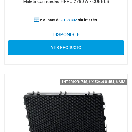
Maleta con ruedas HPRC 2780W - CUBBLB
6 cuotas
de
$103.332
sin interés.
DISPONIBLE
VER PRODUCTO
INTERIOR: 748,6 X 524,6 X 454,6 MM