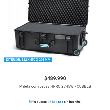
EXTERIOR: 822 X 452 X 294 MM
$489.990
Maleta con ruedas HPRC 2745W - CUBBLB
6 cuotas
de
$81.665
sin interés.