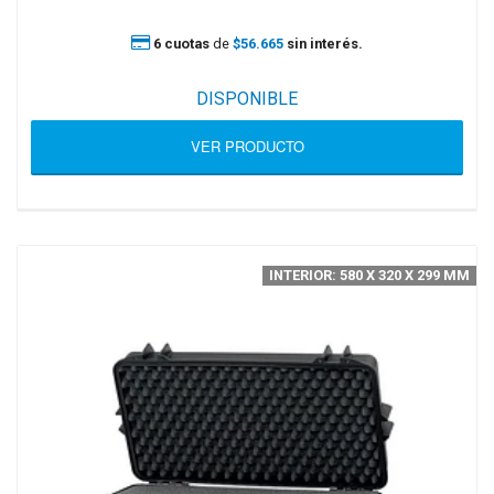
6 cuotas
de
$56.665
sin interés.
DISPONIBLE
VER PRODUCTO
INTERIOR: 580 X 320 X 299 MM