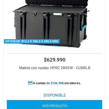
EXTERIOR: 813,3 X 586,5 X 480,5 MM
$629.990
Maleta con ruedas HPRC 2800W - CUBBLB
6 cuotas
de
$104.998
sin interés.
DISPONIBLE
VER PRODUCTO