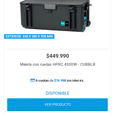
EXTERIOR: 690 X 380 X 358 MM
$449.990
Maleta con ruedas HPRC 4300W - CUBBLB
6 cuotas
de
$74.998
sin interés.
DISPONIBLE
VER PRODUCTO