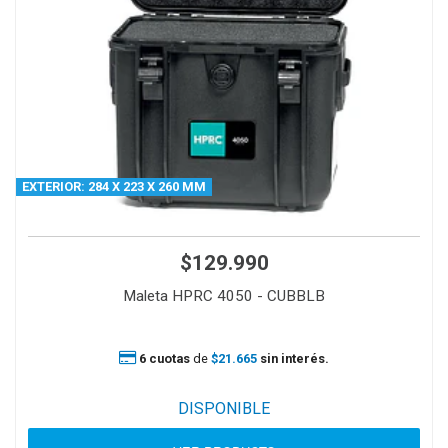
EXTERIOR: 284 X 223 X 260 MM
$129.990
Maleta HPRC 4050 - CUBBLB
6 cuotas
de
$21.665
sin interés.
DISPONIBLE