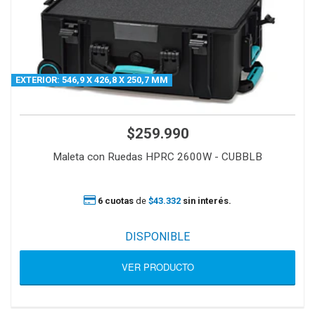
EXTERIOR: 546,9 X 426,8 X 250,7 MM
$259.990
Maleta con Ruedas HPRC 2600W - CUBBLB
6 cuotas
de
$43.332
sin interés.
DISPONIBLE
VER PRODUCTO