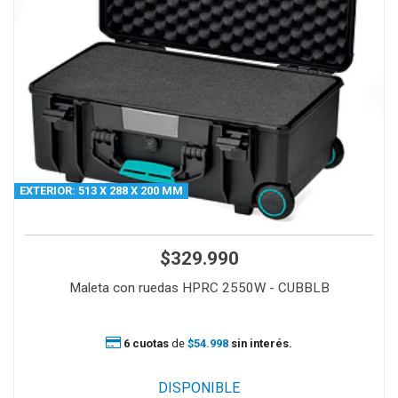
EXTERIOR: 513 X 288 X 200 MM
$329.990
Maleta con ruedas HPRC 2550W - CUBBLB
6 cuotas
de
$54.998
sin interés.
DISPONIBLE