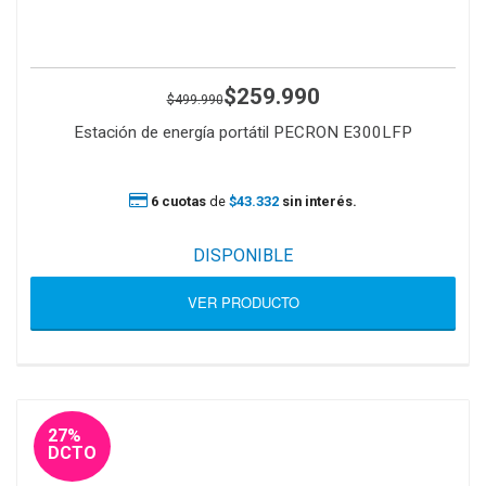
$259.990
$499.990
Estación de energía portátil PECRON E300LFP
6 cuotas
de
$43.332
sin interés.
DISPONIBLE
VER PRODUCTO
27%
DCTO