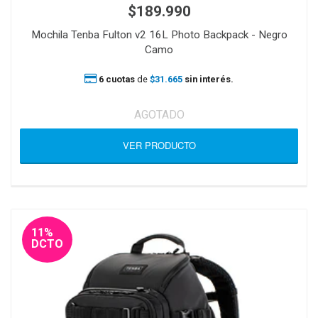
$189.990
Mochila Tenba Fulton v2 16L Photo Backpack - Negro
Camo
6 cuotas
de
$31.665
sin interés.
AGOTADO
VER PRODUCTO
11%
DCTO