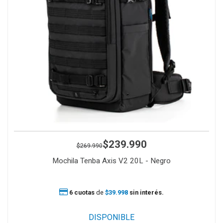
$239.990
$269.990
Mochila Tenba Axis V2 20L - Negro
6 cuotas
de
$39.998
sin interés.
DISPONIBLE