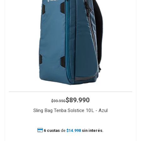
$89.990
$99.990
Sling Bag Tenba Solstice 10L - Azul
6 cuotas
de
$14.998
sin interés.