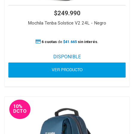
$249.990
Mochila Tenba Solstice V2 24L - Negro
6 cuotas
de
$41.665
sin interés.
DISPONIBLE
VER PRODUCTO
10%
DCTO