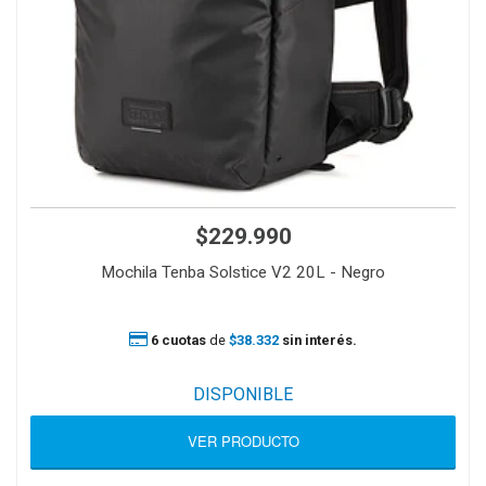
$229.990
Mochila Tenba Solstice V2 20L - Negro
6 cuotas
de
$38.332
sin interés.
DISPONIBLE
VER PRODUCTO