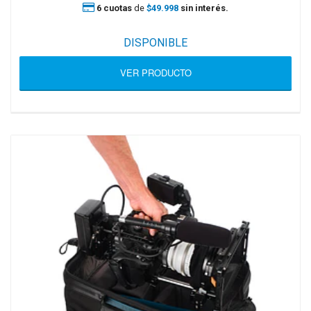
6 cuotas
de
$49.998
sin interés.
DISPONIBLE
VER PRODUCTO