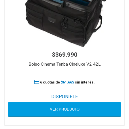
$369.990
Bolso Cinema Tenba Cineluxe V2 42L
6 cuotas
de
$61.665
sin interés.
DISPONIBLE
VER PRODUCTO