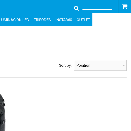
ILUMINACION LED
TRIPODES
INSTA360
OUTLET
Sort by: