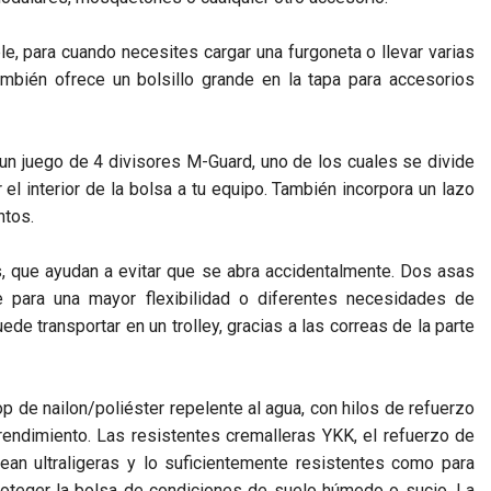
le, para cuando necesites cargar una furgoneta o llevar varias
mbién ofrece un bolsillo grande en la tapa para accesorios
un juego de 4 divisores M-Guard, uno de los cuales se divide
 el interior de la bolsa a tu equipo. También incorpora un lazo
ntos.
, que ayudan a evitar que se abra accidentalmente. Dos asas
e para una mayor flexibilidad o diferentes necesidades de
de transportar en un trolley, gracias a las correas de la parte
p de nailon/poliéster repelente al agua, con hilos de refuerzo
o rendimiento. Las resistentes cremalleras YKK, el refuerzo de
ean ultraligeras y lo suficientemente resistentes como para
roteger la bolsa de condiciones de suelo húmedo o sucio. La