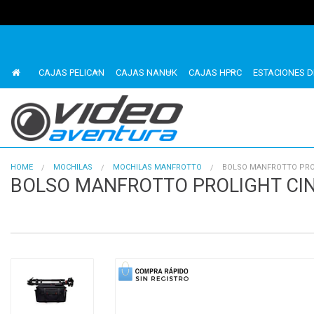
CAJAS PELICAN
CAJAS NANUK
CAJAS HPRC
ESTACIONES D
HOME
MOCHILAS
MOCHILAS MANFROTTO
BOLSO MANFROTTO PRO
BOLSO MANFROTTO PROLIGHT CI
1
of
4