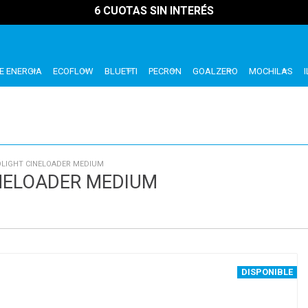
6 CUOTAS SIN INTERÉS
E ENERGIA
ECOFLOW
BLUETTI
PECRON
GOALZERO
MOCHILAS
LIGHT CINELOADER MEDIUM
NELOADER MEDIUM
DISPONIBLE