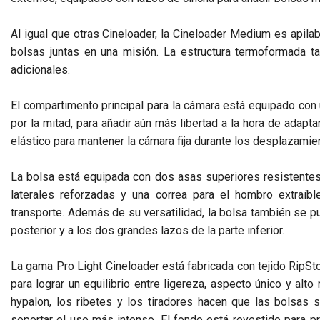
Al igual que otras Cineloader, la Cineloader Medium es apilab
bolsas juntas en una misión. La estructura termoformada ta
adicionales.
El compartimento principal para la cámara está equipado con 
por la mitad, para añadir aún más libertad a la hora de adaptar
elástico para mantener la cámara fija durante los desplazamie
La bolsa está equipada con dos asas superiores resistentes
laterales reforzadas y una correa para el hombro extraíbl
transporte. Además de su versatilidad, la bolsa también se pue
posterior y a los dos grandes lazos de la parte inferior.
La gama Pro Light Cineloader está fabricada con tejido RipSto
para lograr un equilibrio entre ligereza, aspecto único y alt
hypalon, los ribetes y los tiradores hacen que las bolsas s
soportar el uso más intenso. El fondo está revestido para p