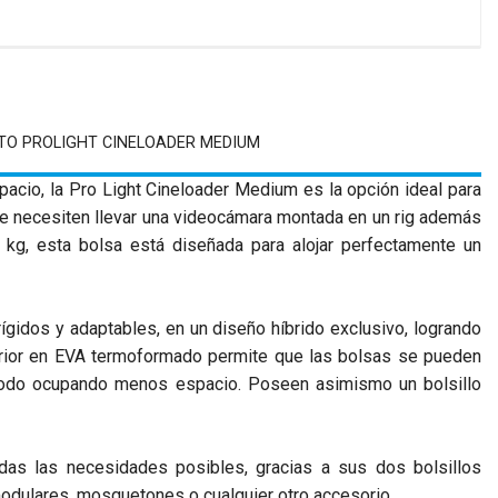
TO PROLIGHT CINELOADER MEDIUM
acio, la Pro Light Cineloader Medium es la opción ideal para
e necesiten llevar una videocámara montada en un rig además
 kg, esta bolsa está diseñada para alojar perfectamente un
gidos y adaptables, en un diseño híbrido exclusivo, logrando
uperior en EVA termoformado permite que las bolsas se pueden
ómodo ocupando menos espacio. Poseen asimismo un bolsillo
das las necesidades posibles, gracias a sus dos bolsillos
modulares, mosquetones o cualquier otro accesorio.