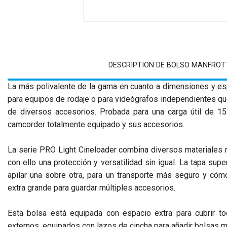
DESCRIPTION DE BOLSO MANFROT
La más polivalente de la gama en cuanto a dimensiones y esp
para equipos de rodaje o para videógrafos independientes qu
de diversos accesorios. Probada para una carga útil de 15
camcorder totalmente equipado y sus accesorios.
La serie PRO Light Cineloader combina diversos materiales rí
con ello una protección y versatilidad sin igual. La tapa s
apilar una sobre otra, para un transporte más seguro y c
extra grande para guardar múltiples accesorios.
Esta bolsa está equipada con espacio extra para cubrir to
externos, equipados con lazos de cincha para añadir bolsas 