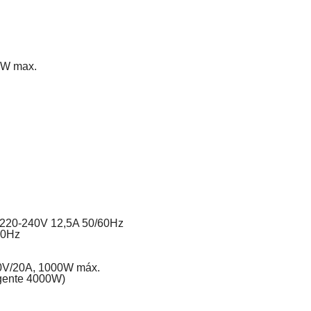
0W max.
 220-240V 12,5A 50/60Hz
60Hz
0V/20A, 1000W máx.
igente 4000W)