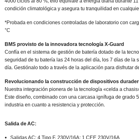
4000 ciclos al 80 %, ello equivale a energía diaria durante 11
condición climatológica y asegura tu tranquilidad en cualquie
*Probada en condiciones controladas de laboratorio con car
°C
BMS provisto de la innovadora tecnología X-Guard
Confía en el sistema de gestión de batería dotado de la tecn
seguridad de tu batería las 24 horas del día, los 7 días de la
día. Gestiónalo todo a través de la aplicación para disfrutar d
Revolucionando la construcción de dispositivos durade
Nuestra integración pionera de la tecnología «celda a chasi
Este diseño, combinado con una carcasa ignífuga de grado 5V
industria en cuanto a resistencia y protección.
Salida de AC:
Salidas AC: 4 Tipo F, 230V/16A; 1 CEE 230V/16A