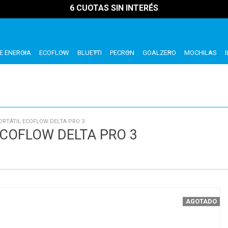
6 CUOTAS SIN INTERÉS
E ENERGIA
ECOFLOW
BLUETTI
PECRON
GOALZERO
MOCHILAS
ORTÁTIL ECOFLOW DELTA PRO 3
ECOFLOW DELTA PRO 3
AGOTADO