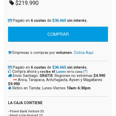
$219.990
Pagalo en
6 cuotas
de
$36.665
sin interés.
Empresas o compras por
volumen.
Cotiza Aquí.
Pagalo en
6 cuotas
de
$36.665
sin interés.
Compra ahora
el
(*)
y
recíbe
Lunes
en tu casa.
Envío Santiago:
GRATIS
. Regiones no extremas
$4.990
Arica, Tarapaca, Antofagasta, Aysen y Magallanes
$9.990
Retiro en Tienda: Lunes-Viernes
10am-6:30pm
LA CAJA CONTIENE
- Power Bank Venture 35
- Panel solar Nomad 10