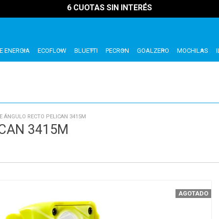
6 CUOTAS SIN INTERÉS
E ENERGIA
ECOFLOW
BLUETTI
PECRON
GOALZERO
MOCHILAS
E ÁNGULO RECTO PELICAN 3415M
ICAN 3415M
AGOTADO