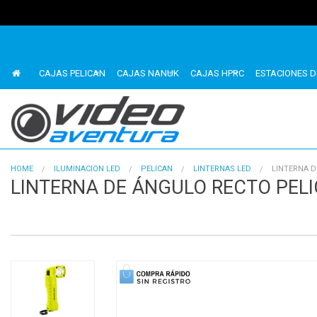
CAJAS PELICAN
CAJAS NANUK
CAJAS HPRC
ESTACIONES D
HOME
ILUMINACION LED
PELICAN
LINTERNAS LED
LINTERNA D
LINTERNA DE ÁNGULO RECTO PEL
1
of
4