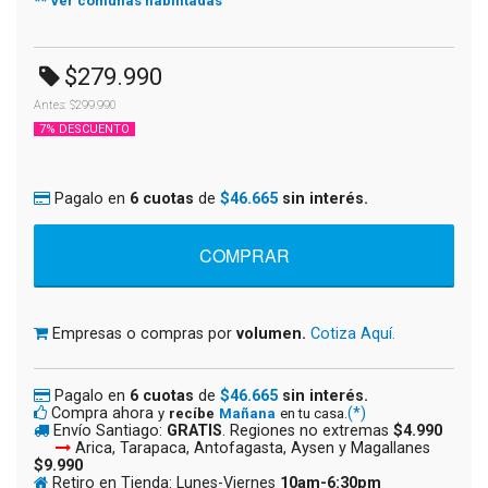
** Ver comunas habilitadas
$279.990
Antes: $299.990
7% DESCUENTO
Pagalo en
6 cuotas
de
$46.665
sin interés.
Empresas o compras por
volumen.
Cotiza Aquí.
Pagalo en
6 cuotas
de
$46.665
sin interés.
Compra ahora
(*)
y
recíbe
Mañana
en tu casa.
Envío Santiago:
GRATIS
. Regiones no extremas
$4.990
Arica, Tarapaca, Antofagasta, Aysen y Magallanes
$9.990
Retiro en Tienda: Lunes-Viernes
10am-6:30pm