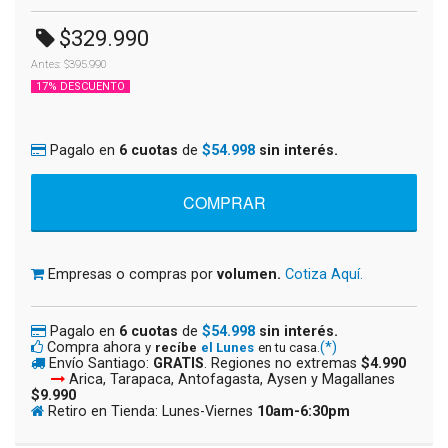
$329.990
Antes: $395.990
17% DESCUENTO
Pagalo en
6 cuotas
de
$54.998
sin interés.
Empresas o compras por
volumen.
Cotiza Aquí.
Pagalo en
6 cuotas
de
$54.998
sin interés.
Compra ahora
(*)
y
recíbe
el Lunes
en tu casa.
Envío Santiago:
GRATIS
. Regiones no extremas
$4.990
Arica, Tarapaca, Antofagasta, Aysen y Magallanes
$9.990
Retiro en Tienda: Lunes-Viernes
10am-6:30pm