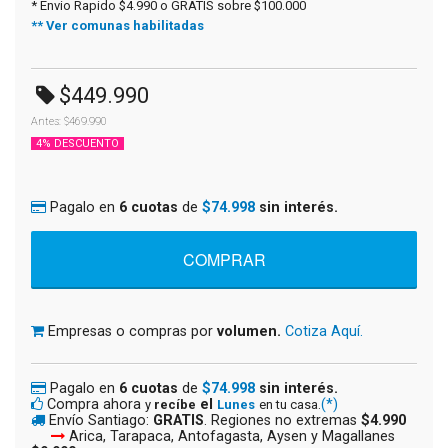
* Envio Rapido $4.990 o GRATIS sobre $100.000
** Ver comunas habilitadas
$449.990
Antes: $469.990
4% DESCUENTO
Pagalo en
6 cuotas
de
$74.998
sin interés.
Empresas o compras por
volumen.
Cotiza Aquí.
Pagalo en
6 cuotas
de
$74.998
sin interés.
Compra ahora
el
(*)
y
recíbe
Lunes
en tu casa.
Envío Santiago:
GRATIS
. Regiones no extremas
$4.990
Arica, Tarapaca, Antofagasta, Aysen y Magallanes