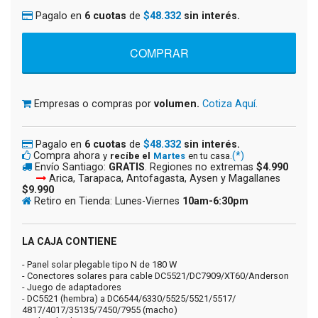
Pagalo en
6 cuotas
de
$48.332
sin interés.
Empresas o compras por
volumen.
Cotiza Aquí.
Pagalo en
6 cuotas
de
$48.332
sin interés.
Compra ahora
(*)
y
recíbe el
Martes
en tu casa.
Envío Santiago:
GRATIS
. Regiones no extremas
$4.990
Arica, Tarapaca, Antofagasta, Aysen y Magallanes
$9.990
Retiro en Tienda: Lunes-Viernes
10am-6:30pm
LA CAJA CONTIENE
- Panel solar plegable tipo N de 180 W
- Conectores solares para cable DC5521/DC7909/XT60/Anderson
- Juego de adaptadores
- DC5521 (hembra) a DC6544/6330/5525/5521/5517/
4817/4017/35135/7450/7955 (macho)