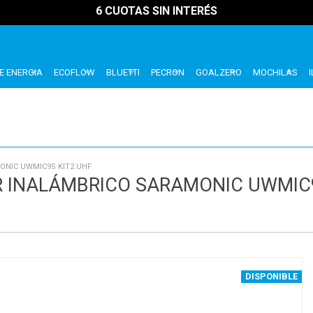
6 CUOTAS SIN INTERÉS
E ENERGIA
ECOFLOW
BLUETTI
PECRON
GOALZERO
MOCHILAS
ONIC UWMIC9S KIT2 UHF
R INALÁMBRICO SARAMONIC UWMIC9
DISPONIBLE