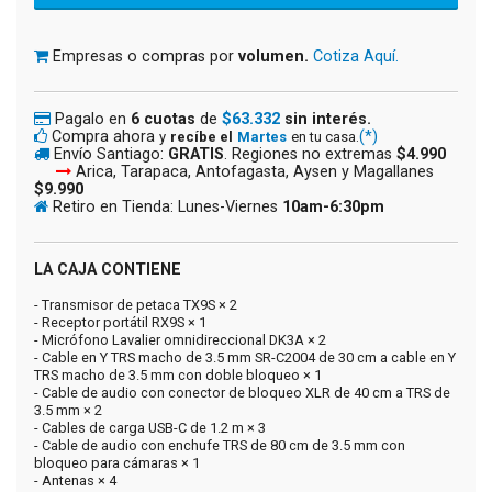
Empresas o compras por
volumen.
Cotiza Aquí.
Pagalo en
6 cuotas
de
$63.332
sin interés.
Compra ahora
(*)
y
recíbe el
Martes
en tu casa.
Envío Santiago:
GRATIS
. Regiones no extremas
$4.990
Arica, Tarapaca, Antofagasta, Aysen y Magallanes
$9.990
Retiro en Tienda: Lunes-Viernes
10am-6:30pm
LA CAJA CONTIENE
- Transmisor de petaca TX9S × 2
- Receptor portátil RX9S × 1
- Micrófono Lavalier omnidireccional DK3A × 2
- Cable en Y TRS macho de 3.5 mm SR-C2004 de 30 cm a cable en Y
TRS macho de 3.5 mm con doble bloqueo × 1
- Cable de audio con conector de bloqueo XLR de 40 cm a TRS de
3.5 mm × 2
- Cables de carga USB-C de 1.2 m × 3
- Cable de audio con enchufe TRS de 80 cm de 3.5 mm con
bloqueo para cámaras × 1
- Antenas × 4