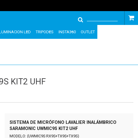
ILUMINACION LED
TRIPODES
INSTA360
OUTLET
S KIT2 UHF
SISTEMA DE MICRÓFONO LAVALIER INALÁMBRICO
SARAMONIC UWMIC9S KIT2 UHF
MODELO: (UWMIC9S RX9S+TX9S+TX9S)