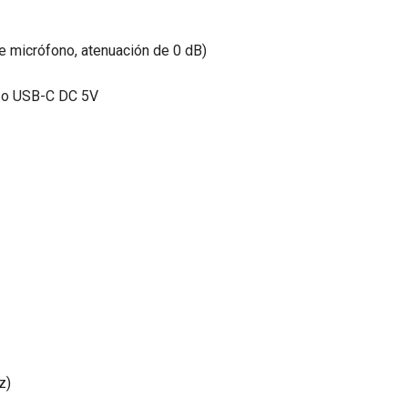
de micrófono, atenuación de 0 dB)
da o USB-C DC 5V
z)