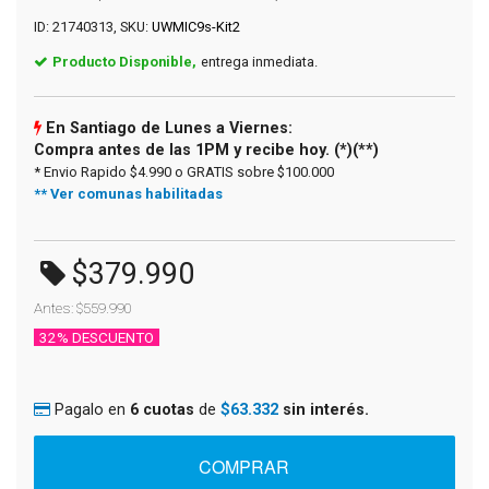
ID: 21740313, SKU:
UWMIC9s-Kit2
Producto Disponible,
entrega inmediata.
En Santiago de Lunes a Viernes:
Compra antes de las 1PM y recibe hoy. (*)(**)
* Envio Rapido $4.990 o GRATIS sobre $100.000
** Ver comunas habilitadas
$379.990
Antes: $559.990
32% DESCUENTO
Pagalo en
6 cuotas
de
$63.332
sin interés.