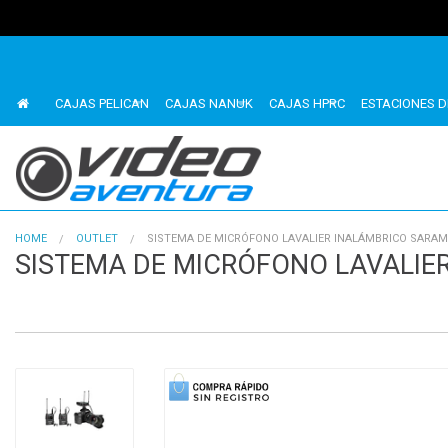
CAJAS PELICAN
CAJAS NANUK
CAJAS HPRC
ESTACIONES D
HOME
OUTLET
SISTEMA DE MICRÓFONO LAVALIER INALÁMBRICO SARAM
SISTEMA DE MICRÓFONO LAVALIE
1
of
4