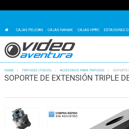
CAJAS PELICAN
CAJAS NANUK
CAJAS HPRC
ESTACIONES D
HOME
TRIPODES (TODOS)
ACCESORIOS PARA TRIPODES
SOPORTE D
SOPORTE DE EXTENSIÓN TRIPLE DE
1
of
4