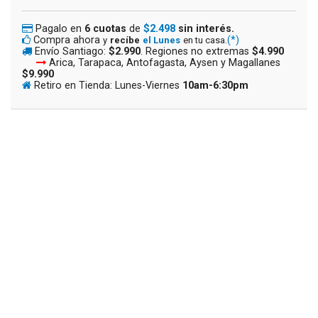
Pagalo en
6 cuotas
de
$2.498
sin interés.
Compra ahora
(*)
y
recíbe
el Lunes
en tu casa.
Envío Santiago:
$2.990
. Regiones no extremas
$4.990
Arica, Tarapaca, Antofagasta, Aysen y Magallanes
$9.990
Retiro en Tienda: Lunes-Viernes
10am-6:30pm