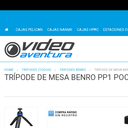
CAJAS PELICAN
CAJAS NANUK
CAJAS HPRC
ESTACIONES D
HOME
TRIPODES (TODOS)
TRIPODES BENRO
TRÍPODE DE MESA B
TRÍPODE DE MESA BENRO PP1 PO
1
of
4