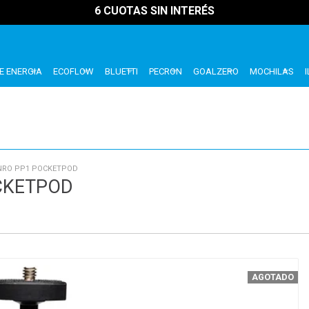
6 CUOTAS SIN INTERÉS
E ENERGIA
ECOFLOW
BLUETTI
PECRON
GOALZERO
MOCHILAS
ENRO PP1 POCKETPOD
CKETPOD
AGOTADO