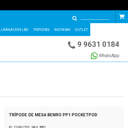
ILUMINACION LED
TRIPODES
INSTA360
OUTLET
9 9631 0184
WhatsApp
TRÍPODE DE MESA BENRO PP1 POCKETPOD
ID: 21061732, SKU:
PP1