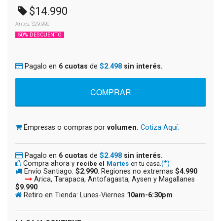
$14.990
Antes: $29.990
50% DESCUENTO
Pagalo en
6 cuotas
de
$2.498
sin interés.
Empresas o compras por
volumen.
Cotiza Aquí.
Pagalo en
6 cuotas
de
$2.498
sin interés.
Compra ahora
(*)
y
recíbe el
Martes
en tu casa.
Envío Santiago:
$2.990
. Regiones no extremas
$4.990
Arica, Tarapaca, Antofagasta, Aysen y Magallanes
$9.990
Retiro en Tienda: Lunes-Viernes
10am-6:30pm