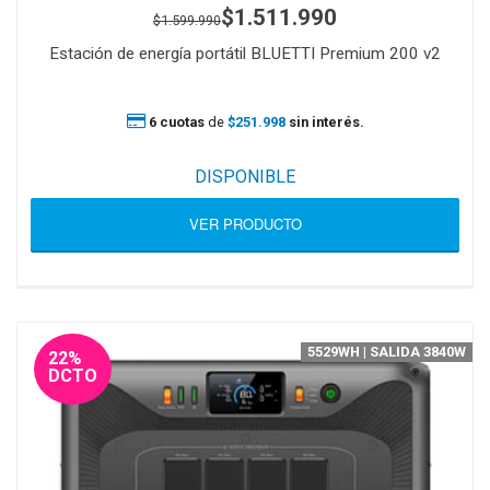
$1.511.990
$1.599.990
Estación de energía portátil BLUETTI Premium 200 v2
6 cuotas
de
$251.998
sin interés.
DISPONIBLE
VER PRODUCTO
5529WH | SALIDA 3840W
22%
DCTO