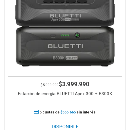
$3.999.990
$5.099.990
Estación de energía BLUETTI Apex 300 + B300K
6 cuotas
de
$666.665
sin interés.
DISPONIBLE