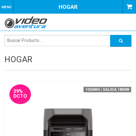
HOGAR
MENU
HOGAR
1024WH | SALIDA 1800W
39%
DCTO