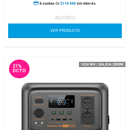
6 cuotas
de
$114.665
sin interés.
AGOTADO
VER PRODUCTO
1024 WH | SALIDA 2000W
21%
DCTO