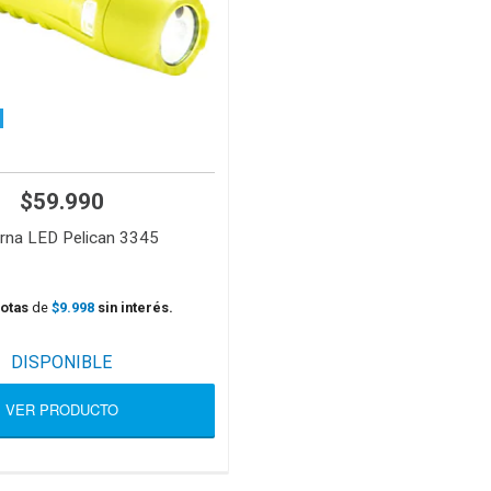
$59.990
erna LED Pelican 3345
otas
de
$9.998
sin interés.
DISPONIBLE
VER PRODUCTO