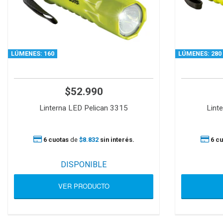
LÚMENES: 160
LÚMENES: 280
$52.990
Linterna LED Pelican 3315
Lint
6 cuotas
de
$8.832
sin interés.
6 cu
DISPONIBLE
VER PRODUCTO