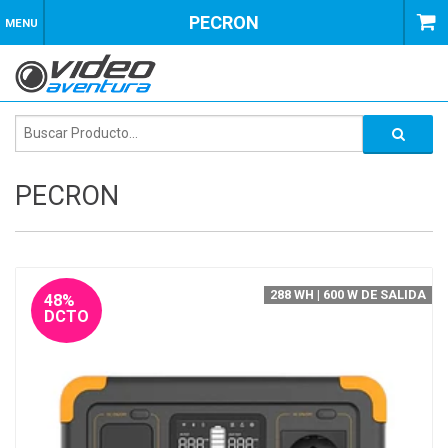
PECRON
MENU
PECRON
288 WH | 600 W DE SALIDA
48%
DCTO