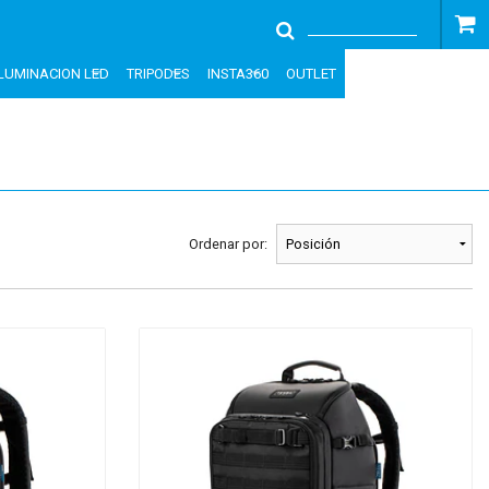
ILUMINACION LED
TRIPODES
INSTA360
OUTLET
Ordenar por: