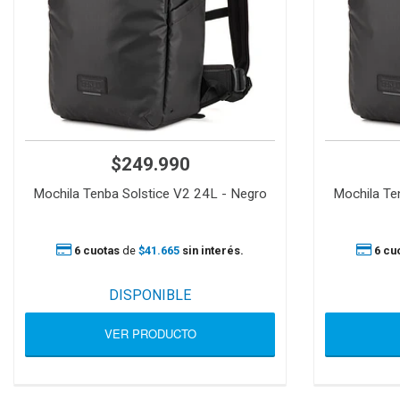
$249.990
Mochila Tenba Solstice V2 24L - Negro
Mochila Te
6 cuotas
de
$41.665
sin interés.
6 cu
DISPONIBLE
VER PRODUCTO