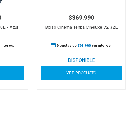
0
$369.990
10L - Azul
Bolso Cinema Tenba Cineluxe V2 32L
 interés.
6 cuotas
de
$61.665
sin interés.
DISPONIBLE
VER PRODUCTO