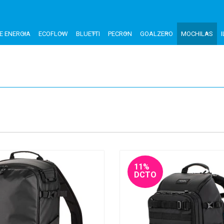
E ENERGIA
ECOFLOW
BLUETTI
PECRON
GOALZERO
MOCHILAS
11%
DCTO