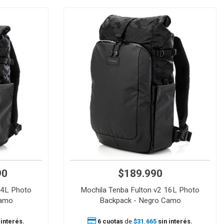
90
$189.990
14L Photo
Mochila Tenba Fulton v2 16L Photo
Camo
Backpack - Negro Camo
 interés.
6 cuotas
de
$31.665
sin interés.