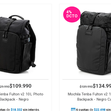
4%
DCTO
$109.990
$134.9
29.990
$139.990
Tenba Fulton v2 10L Photo
Mochila Tenba Fulton v2 
Backpack - Negro
Backpack - Negro 
otas
de
$18.332
sin interés.
6 cuotas
de
$22.498
sin