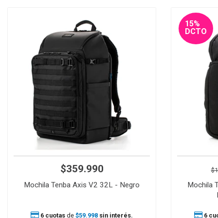
15%
DCTO
$359.990
$1
Mochila Tenba Axis V2 32L - Negro
Mochila 
6 cuotas
de
$59.998
sin interés.
6 cu