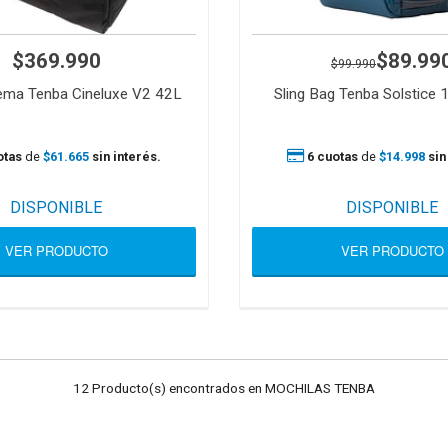
$369.990
$89.99
$99.990
ema Tenba Cineluxe V2 42L
Sling Bag Tenba Solstice 
otas
de
$61.665
sin interés.
6 cuotas
de
$14.998
sin
DISPONIBLE
DISPONIBLE
VER PRODUCTO
VER PRODUCTO
12 Producto(s) encontrados en MOCHILAS TENBA