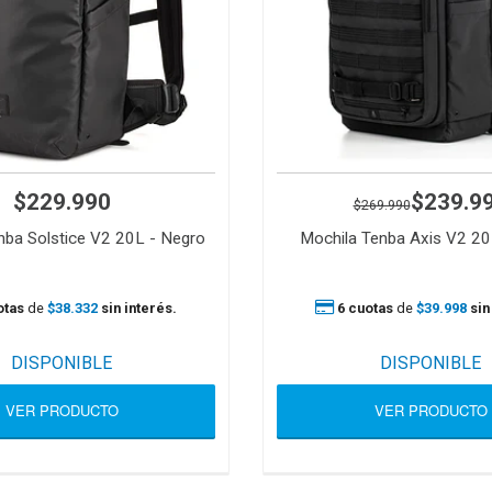
$229.990
$239.9
$269.990
nba Solstice V2 20L - Negro
Mochila Tenba Axis V2 20
otas
de
$38.332
sin interés.
6 cuotas
de
$39.998
sin
DISPONIBLE
DISPONIBLE
VER PRODUCTO
VER PRODUCTO