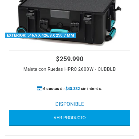
EXTERIOR: 546,9 X 426,8 X 250,7 MM
$259.990
Maleta con Ruedas HPRC 2600W - CUBBLB
6 cuotas
de
$43.332
sin interés.
DISPONIBLE
VER PRODUCTO