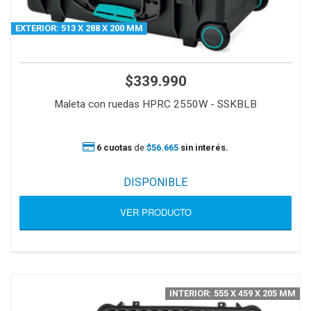
EXTERIOR: 513 X 288 X 200 MM
$339.990
Maleta con ruedas HPRC 2550W - SSKBLB
6 cuotas
de
$56.665
sin interés.
DISPONIBLE
VER PRODUCTO
INTERIOR: 555 X 459 X 205 MM