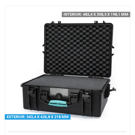
INTERIOR: 482,4 X 358,3 X 198,1 MM
EXTERIOR: 543,4 X 426,8 X 218 MM