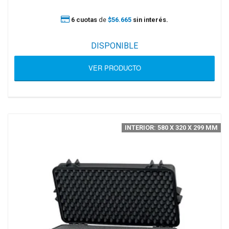
6 cuotas
de
$56.665
sin interés.
DISPONIBLE
VER PRODUCTO
INTERIOR: 580 X 320 X 299 MM