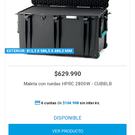
EXTERIOR: 813,3 X 586,5 X 480,5 MM
$629.990
Maleta con ruedas HPRC 2800W - CUBBLB
6 cuotas
de
$104.998
sin interés.
DISPONIBLE
VER PRODUCTO