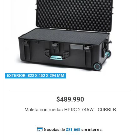
EXTERIOR: 822 X 452 X 294 MM
$489.990
Maleta con ruedas HPRC 2745W - CUBBLB
6 cuotas
de
$81.665
sin interés.