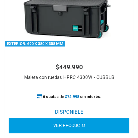
EXTERIOR: 690 X 380 X 358 MM
$449.990
Maleta con ruedas HPRC 4300W - CUBBLB
6 cuotas
de
$74.998
sin interés.
DISPONIBLE
VER PRODUCTO