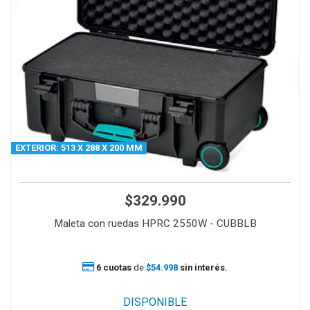
EXTERIOR: 513 X 288 X 200 MM
$329.990
Maleta con ruedas HPRC 2550W - CUBBLB
6 cuotas
de
$54.998
sin interés.
DISPONIBLE