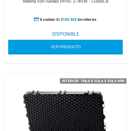
Maleta con ruedas HPRC 2780W - CUBBLB
6 cuotas
de
$103.332
sin interés.
DISPONIBLE
VER PRODUCTO
INTERIOR: 748,6 X 524,6 X 454,6 MM