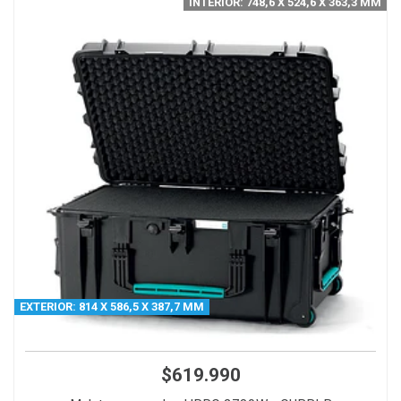
INTERIOR: 748,6 X 524,6 X 363,3 MM
EXTERIOR: 814 X 586,5 X 387,7 MM
$619.990