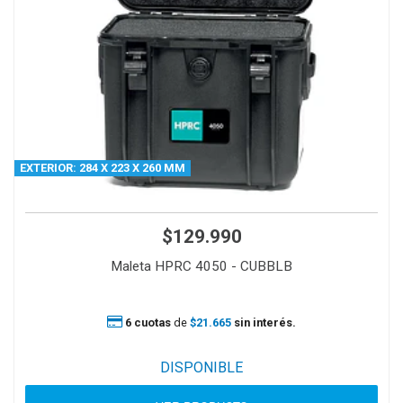
EXTERIOR: 284 X 223 X 260 MM
$129.990
Maleta HPRC 4050 - CUBBLB
6 cuotas
de
$21.665
sin interés.
DISPONIBLE