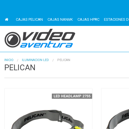
CAJAS PELICAN
CAJAS NANUK
CAJAS HPRC
ESTACIONES D
INICIO
ILUMINACION LED
PELICAN
PELICAN
LED HEADLAMP 2755