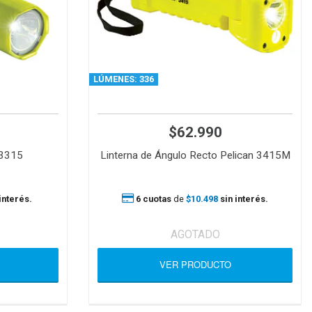
LÚMENES: 336
$62.990
 3315
Linterna de Ángulo Recto Pelican 3415M
interés.
6 cuotas
de
$10.498
sin interés.
AGOTADO
VER PRODUCTO