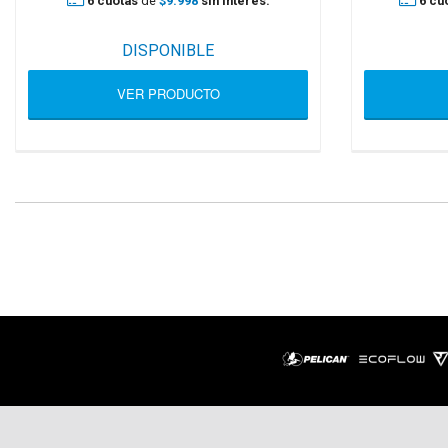
6 cuotas
de
$9.998
sin interés.
6 cu
DISPONIBLE
VER PRODUCTO