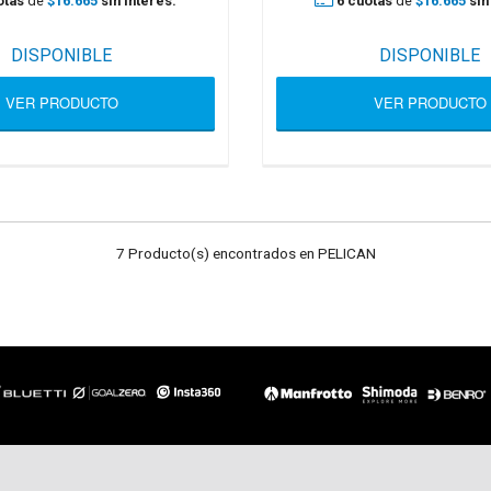
otas
de
$16.665
sin interés.
6 cuotas
de
$16.665
sin
DISPONIBLE
DISPONIBLE
VER PRODUCTO
VER PRODUCTO
7 Producto(s) encontrados en PELICAN