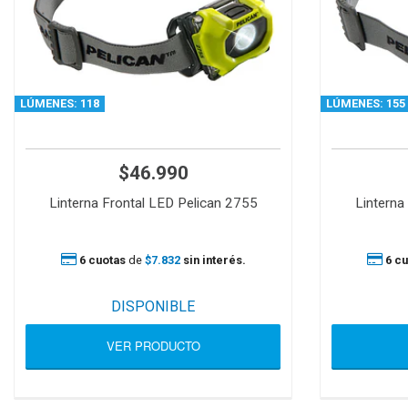
LÚMENES: 118
LÚMENES: 155
$46.990
Linterna Frontal LED Pelican 2755
Linterna
6 cuotas
de
$7.832
sin interés.
6 cu
DISPONIBLE
VER PRODUCTO