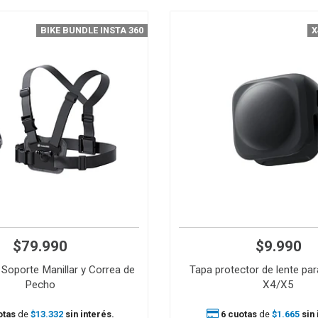
BIKE BUNDLE INSTA 360
X
$79.990
$9.990
- Soporte Manillar y Correa de
Tapa protector de lente pa
Pecho
X4/X5
otas
de
$13.332
sin interés.
6 cuotas
de
$1.665
sin 