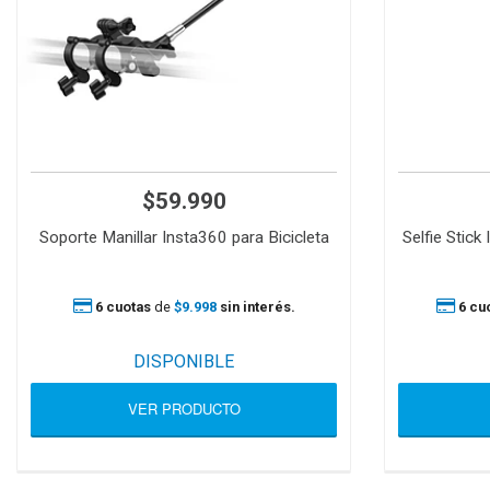
$59.990
Soporte Manillar Insta360 para Bicicleta
Selfie Stic
6 cuotas
de
$9.998
sin interés.
6 cu
DISPONIBLE
VER PRODUCTO