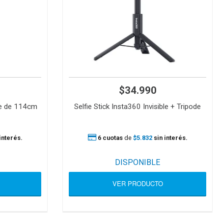
$34.990
ble de 114cm
Selfie Stick Insta360 Invisible + Tripode
interés.
6 cuotas
de
$5.832
sin interés.
DISPONIBLE
VER PRODUCTO