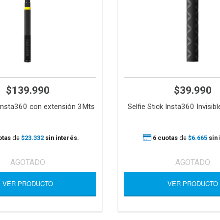
$139.990
$39.990
k Insta360 con extensión 3Mts
Selfie Stick Insta360 Invisi
otas
de
$23.332
sin interés.
6 cuotas
de
$6.665
sin 
AGOTADO
AGOTADO
VER PRODUCTO
VER PRODUCTO