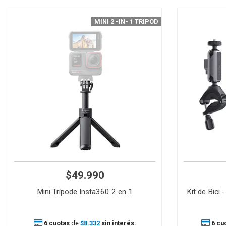
MINI 2 -IN- 1 TRIPOD
$49.990
Mini Trípode Insta360 2 en 1
Kit de Bici 
6 cuotas
de
$8.332
sin interés.
6 cu