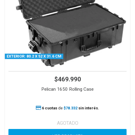
EXTERIOR: 80.2 X 52 X 31.6 CM
$469.990
Pelican 1650 Rolling Case
6 cuotas
de
$78.332
sin interés.
AGOTADO