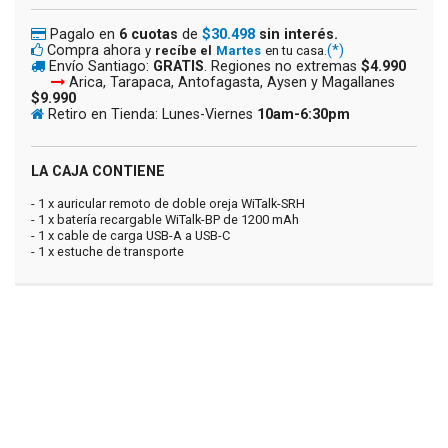
Pagalo en
6 cuotas
de
$30.498
sin interés.
Compra ahora
(*)
y
recíbe el
Martes
en tu casa.
Envío Santiago:
GRATIS
. Regiones no extremas
$4.990
Arica, Tarapaca, Antofagasta, Aysen y Magallanes
$9.990
Retiro en Tienda: Lunes-Viernes
10am-6:30pm
LA CAJA CONTIENE
- 1 x auricular remoto de doble oreja WiTalk-SRH
- 1 x batería recargable WiTalk-BP de 1200 mAh
- 1 x cable de carga USB-A a USB-C
- 1 x estuche de transporte