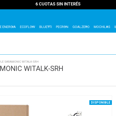
6 CUOTAS SIN INTERÉS
E ENERGIA
ECOFLOW
BLUETTI
PECRON
GOALZERO
MOCHILAS
LE SARAMONIC WITALK-SRH
MONIC WITALK-SRH
DISPONIBLE