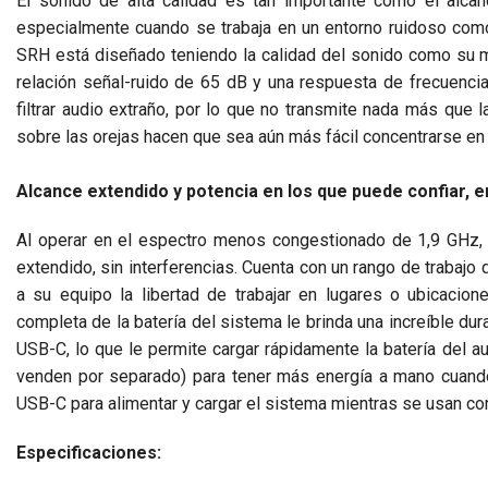
El sonido de alta calidad es tan importante como el alca
especialmente cuando se trabaja en un entorno ruidoso como 
SRH está diseñado teniendo la calidad del sonido como su má
relación señal-ruido de 65 dB y una respuesta de frecuenci
filtrar audio extraño, por lo que no transmite nada más que 
sobre las orejas hacen que sea aún más fácil concentrarse en
Alcance extendido y potencia en los que puede confiar, e
Al operar en el espectro menos congestionado de 1,9 GHz, e
extendido, sin interferencias. Cuenta con un rango de trabajo 
a su equipo la libertad de trabajar en lugares o ubicacio
completa de la batería del sistema le brinda una increíble du
USB-C, lo que le permite cargar rápidamente la batería del a
venden por separado) para tener más energía a mano cuando 
USB-C para alimentar y cargar el sistema mientras se usan co
Especificaciones: