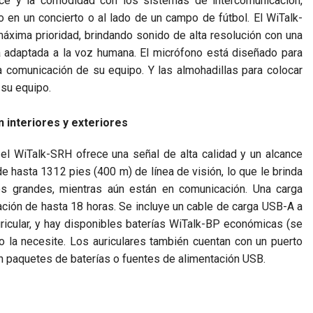
nce y la comodidad con los sistemas de intercomunicación,
en un concierto o al lado de un campo de fútbol. El WiTalk-
xima prioridad, brindando sonido de alta resolución con una
a adaptada a la voz humana. El micrófono está diseñado para
la comunicación de su equipo. Y las almohadillas para colocar
 su equipo.
n interiores y exteriores
l WiTalk-SRH ofrece una señal de alta calidad y un alcance
de hasta 1312 pies (400 m) de línea de visión, lo que le brinda
nes grandes, mientras aún están en comunicación. Una carga
ración de hasta 18 horas. Se incluye un cable de carga USB-A a
uricular, y hay disponibles baterías WiTalk-BP económicas (se
la necesite. Los auriculares también cuentan con un puerto
n paquetes de baterías o fuentes de alimentación USB.