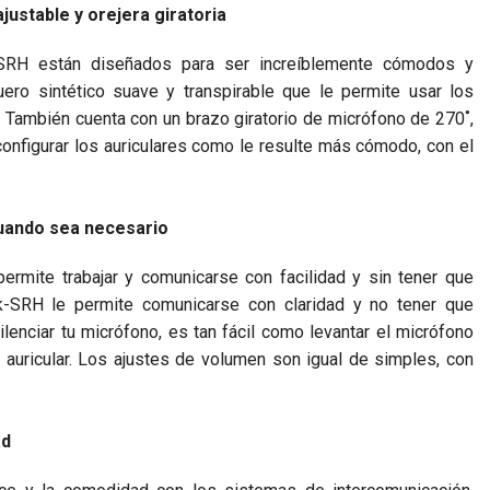
ustable y orejera giratoria
k-SRH están diseñados para ser increíblemente cómodos y
ero sintético suave y transpirable que le permite usar los
También cuenta con un brazo giratorio de micrófono de 270˚,
 configurar los auriculares como le resulte más cómodo, con el
cuando sea necesario
rmite trabajar y comunicarse con facilidad y sin tener que
lk-SRH le permite comunicarse con claridad y no tener que
enciar tu micrófono, es tan fácil como levantar el micrófono
l auricular. Los ajustes de volumen son igual de simples, con
.
ad