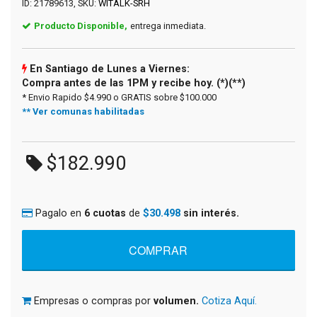
ID: 21789613, SKU:
WITALK-SRH
Producto Disponible,
entrega inmediata.
En Santiago de Lunes a Viernes:
Compra antes de las 1PM y recibe hoy. (*)(**)
* Envio Rapido $4.990 o GRATIS sobre $100.000
** Ver comunas habilitadas
$182.990
Pagalo en
6 cuotas
de
$30.498
sin interés.
Empresas o compras por
volumen.
Cotiza Aquí.