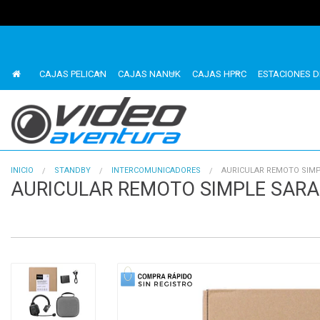
CAJAS PELICAN
CAJAS NANUK
CAJAS HPRC
ESTACIONES D
INICIO
STANDBY
INTERCOMUNICADORES
AURICULAR REMOTO SIMP
AURICULAR REMOTO SIMPLE SARA
1
of
4