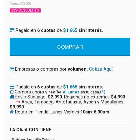
Antes: $12.990
23% DESCUENTO
Pagalo en
6 cuotas
de
$1.665
sin interés.
Empresas o compras por
volumen.
Cotiza Aquí.
Pagalo en
6 cuotas
de
$1.665
sin interés.
Compra ahora
(*)
y
recíbe
el Lunes
en tu casa.
Envío Santiago:
$2.990
. Regiones no extremas
$4.990
Arica, Tarapaca, Antofagasta, Aysen y Magallanes
$9.990
Retiro en Tienda: Lunes-Viernes
10am-6:30pm
LA CAJA CONTIENE
- Bobber Amarillo Telesin