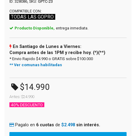
ID: 328086, SKU:
GPTC-23
COMPATIBLE CON:
TODAS LAS GOPRO
Producto Disponible,
entrega inmediata.
En Santiago de Lunes a Viernes:
Compra antes de las 1PM y recibe hoy. (*)(**)
* Envio Rapido $4.990 o GRATIS sobre $100.000
** Ver comunas habilitadas
$14.990
Antes: $24.990
40% DESCUENTO
Pagalo en
6 cuotas
de
$2.498
sin interés.