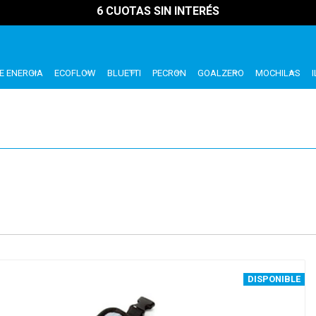
6 CUOTAS SIN INTERÉS
E ENERGIA
ECOFLOW
BLUETTI
PECRON
GOALZERO
MOCHILAS
DISPONIBLE