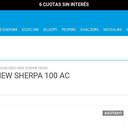
6 CUOTAS SIN INTERÉS
E ENERGIA
ECOFLOW
BLUETTI
PECRON
GOALZERO
MOCHILAS
GOALZERO NEW SHERPA 100 AC
EW SHERPA 100 AC
AGOTADO