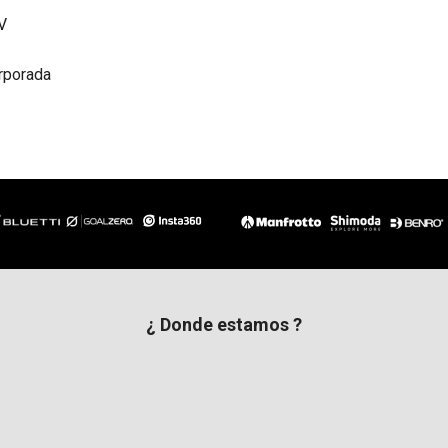
V
orporada
¿ Donde estamos ?