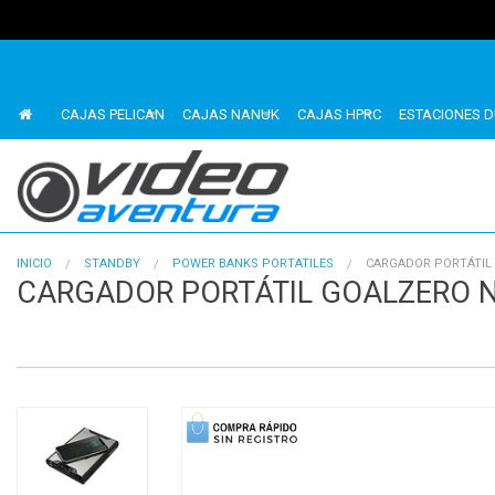
CAJAS PELICAN
CAJAS NANUK
CAJAS HPRC
ESTACIONES D
INICIO
STANDBY
POWER BANKS PORTATILES
CARGADOR PORTÁTIL 
CARGADOR PORTÁTIL GOALZERO N
1
of
3