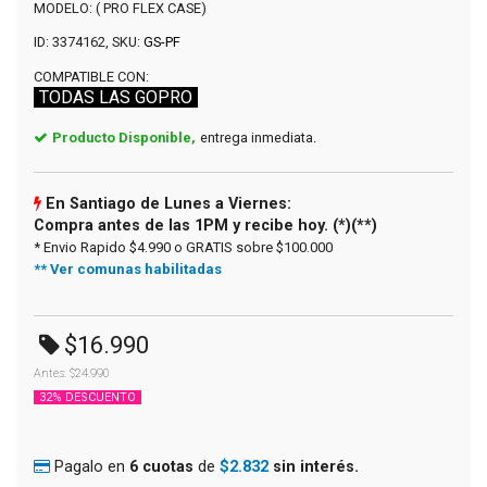
MODELO: ( PRO FLEX CASE)
ID: 3374162, SKU:
GS-PF
COMPATIBLE CON:
TODAS LAS GOPRO
Producto Disponible,
entrega inmediata.
En Santiago de Lunes a Viernes:
Compra antes de las 1PM y recibe hoy. (*)(**)
* Envio Rapido $4.990 o GRATIS sobre $100.000
** Ver comunas habilitadas
$16.990
Antes: $24.990
32% DESCUENTO
Pagalo en
6 cuotas
de
$2.832
sin interés.