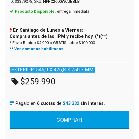
ID: 33379078, SKU:
HPRC2600WCUBBLB
Producto Disponible,
entrega inmediata.
En Santiago de Lunes a Viernes:
Compra antes de las 1PM y recibe hoy. (*)(**)
* Envio Rapido $4.990 o GRATIS sobre $100.000
** Ver comunas habilitadas
EXTERIOR: 546,9 X 426,8 X 250,7 MM
$259.990
Pagalo en
6 cuotas
de
$43.332
sin interés.