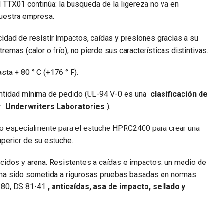
al TTX01 continúa: la búsqueda de la ligereza no va en
nuestra empresa.
acidad de resistir impactos, caídas y presiones gracias a su
remas (calor o frío), no pierde sus características distintivas.
asta + 80 ° C (+176 ° F).
ntidad mínima de pedido (UL-94 V-0 es una
clasificación de
or
Underwriters Laboratories
).
o especialmente para el estuche HPRC2400 para crear una
uperior de su estuche.
cidos y arena. Resistentes a caídas e impactos: un medio de
C ha sido sometida a rigurosas pruebas basadas en normas
4280, DS 81-41
, anticaídas, asa de impacto, sellado y