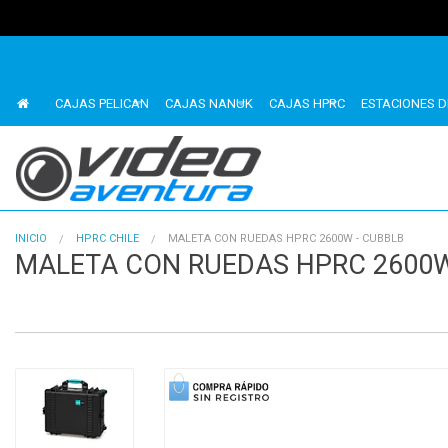
CAJAS PELICAN
CAJAS NANUK
CAJAS HPRC
ESTACIONES D
INICIO
HPRC CHILE
MALETA CON RUEDAS HPRC 2600W - CUBBLB
MALETA CON RUEDAS HPRC 2600W
1
of
2