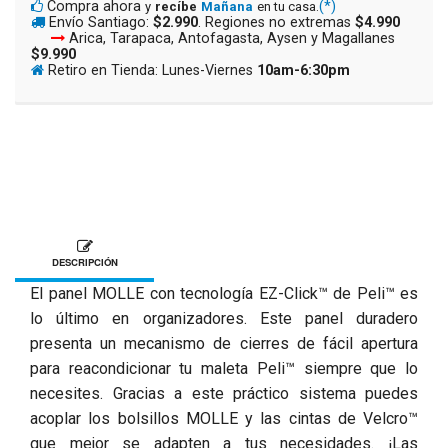
Compra ahora
(*)
y
recíbe
Mañana
en tu casa.
Envío Santiago:
$2.990
. Regiones no extremas
$4.990
Arica, Tarapaca, Antofagasta, Aysen y Magallanes
$9.990
Retiro en Tienda: Lunes-Viernes
10am-6:30pm
DESCRIPCIÓN
El panel MOLLE con tecnología EZ-Click™ de Peli™ es
lo último en organizadores. Este panel duradero
presenta un mecanismo de cierres de fácil apertura
para reacondicionar tu maleta Peli™ siempre que lo
necesites. Gracias a este práctico sistema puedes
acoplar los bolsillos MOLLE y las cintas de Velcro™
que mejor se adapten a tus necesidades. ¡Las