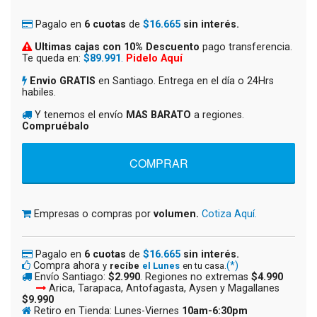
Pagalo en
6 cuotas
de
$16.665
sin interés.
Ultimas cajas con 10% Descuento
pago transferencia.
Te queda en:
$89.991
.
Pidelo Aquí
Envio GRATIS
en Santiago. Entrega en el día o 24Hrs
habiles.
Y tenemos el envío
MAS BARATO
a regiones.
Compruébalo
Empresas o compras por
volumen.
Cotiza Aquí.
Pagalo en
6 cuotas
de
$16.665
sin interés.
Compra ahora
(*)
y
recíbe
el Lunes
en tu casa.
Envío Santiago:
$2.990
. Regiones no extremas
$4.990
Arica, Tarapaca, Antofagasta, Aysen y Magallanes
$9.990
Retiro en Tienda: Lunes-Viernes
10am-6:30pm