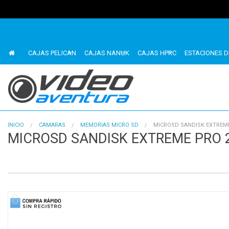
CAJAS PELICAN
CAJAS NANUK
CAJAS HPRC
ESTACIONES D
INICIO
CAMARAS
MEMORIAS MICRO SD
MICROSD SANDISK EXTREM
MICROSD SANDISK EXTREME PRO 
1
of
1