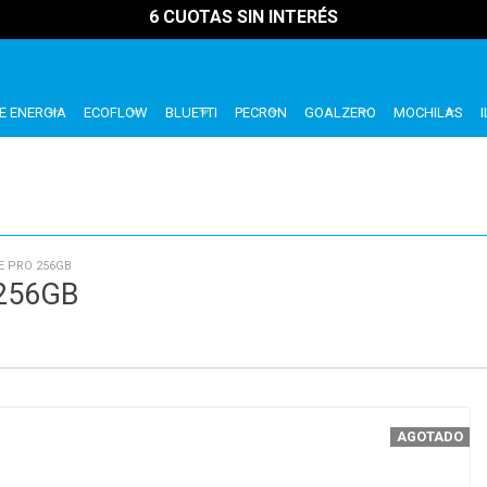
6 CUOTAS SIN INTERÉS
E ENERGIA
ECOFLOW
BLUETTI
PECRON
GOALZERO
MOCHILAS
E PRO 256GB
256GB
AGOTADO