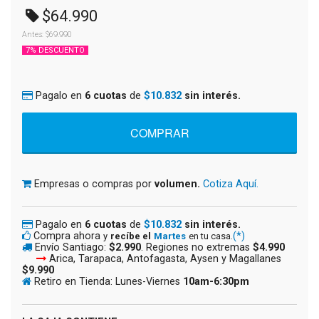
$64.990
Antes: $69.990
7% DESCUENTO
Pagalo en
6 cuotas
de
$10.832
sin interés.
Empresas o compras por
volumen.
Cotiza Aquí.
Pagalo en
6 cuotas
de
$10.832
sin interés.
Compra ahora
(*)
y
recíbe el
Martes
en tu casa.
Envío Santiago:
$2.990
. Regiones no extremas
$4.990
Arica, Tarapaca, Antofagasta, Aysen y Magallanes
$9.990
Retiro en Tienda: Lunes-Viernes
10am-6:30pm