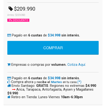
$209.990
Antes: $229.990
9% DESCUENTO
Pagalo en
6 cuotas
de
$34.998
sin interés.
Empresas o compras por
volumen.
Cotiza Aquí.
Pagalo en
6 cuotas
de
$34.998
sin interés.
Compra ahora
(*)
y
recíbe el
Martes
en tu casa.
Envío Santiago:
GRATIS
. Regiones no extremas
$4.990
Arica, Tarapaca, Antofagasta, Aysen y Magallanes
$9.990
Retiro en Tienda: Lunes-Viernes
10am-6:30pm