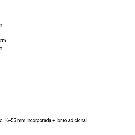
m
0cm
m
e 16-55 mm incorporada + lente adicional