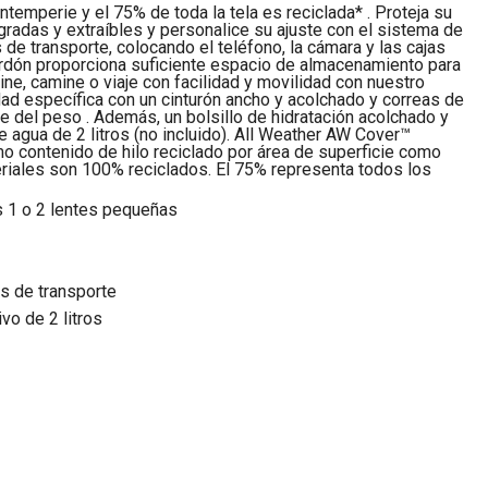
ntemperie y el 75% de toda la tela es reciclada* . Proteja su
radas y extraíbles y personalice su ajuste con el sistema de
de transporte, colocando el teléfono, la cámara y las cajas
rdón proporciona suficiente espacio de almacenamiento para
e, camine o viaje con facilidad y movilidad con nuestro
ad específica con un cinturón ancho y acolchado y correas de
e del peso . Además, un bolsillo de hidratación acolchado y
 agua de 2 litros (no incluido). All Weather AW Cover™
omo contenido de hilo reciclado por área de superficie como
teriales son 100% reciclados. El 75% representa todos los
s 1 o 2 lentes pequeñas
s de transporte
vo de 2 litros