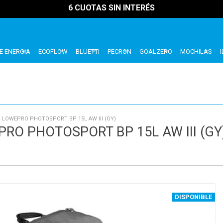
6 CUOTAS SIN INTERÉS
E ENERGIA
ECOFLOW
BLUETTI
PECRON
GOALZERO
MOCHILAS
 LOWEPRO PHOTOSPORT BP 15L AW III (GY)
RO PHOTOSPORT BP 15L AW III (GY
DISPONIBLE