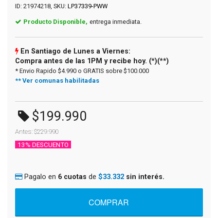
ID: 21974218, SKU:
LP37339-PWW
Producto Disponible,
entrega inmediata.
En Santiago de Lunes a Viernes:
Compra antes de las 1PM y recibe hoy. (*)(**)
* Envio Rapido $4.990 o GRATIS sobre $100.000
** Ver comunas habilitadas
$199.990
Antes: $229.990
13% DESCUENTO
Pagalo en
6 cuotas
de
$33.332
sin interés.