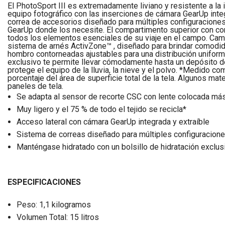
El PhotoSport III es extremadamente liviano y resistente a la i
equipo fotográfico con las inserciones de cámara GearUp integ
correa de accesorios diseñado para múltiples configuraciones 
GearUp donde los necesite. El compartimento superior con co
todos los elementos esenciales de su viaje en el campo. Camin
sistema de arnés ActivZone™ , diseñado para brindar comodid
hombro contorneadas ajustables para una distribución uniform
exclusivo te permite llevar cómodamente hasta un depósito de
protege el equipo de la lluvia, la nieve y el polvo. *Medido c
porcentaje del área de superficie total de la tela. Algunos ma
paneles de tela.
Se adapta al sensor de recorte CSC con lente colocada má
Muy ligero y el 75 % de todo el tejido se recicla*
Acceso lateral con cámara GearUp integrada y extraíble
Sistema de correas diseñado para múltiples configuracione
Manténgase hidratado con un bolsillo de hidratación exclusi
ESPECIFICACIONES
Peso: 1,1 kilogramos
Volumen Total: 15 litros