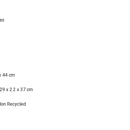
eas
 x 44 cm
29 x 2.2 x 37 cm
ylon Recycled