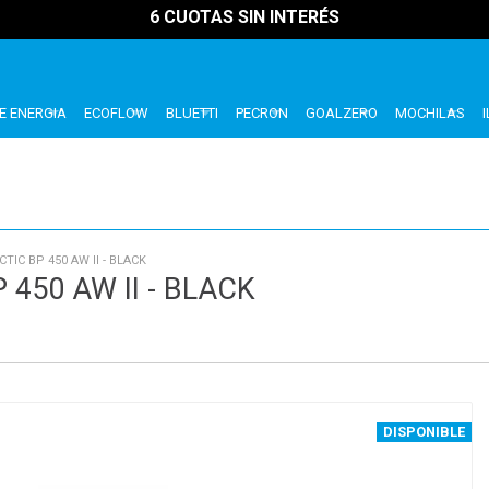
6 CUOTAS SIN INTERÉS
E ENERGIA
ECOFLOW
BLUETTI
PECRON
GOALZERO
MOCHILAS
IC BP 450 AW II - BLACK
450 AW II - BLACK
DISPONIBLE