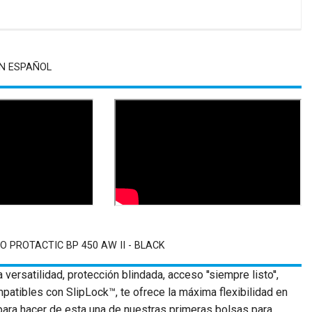
N ESPAÑOL
 PROTACTIC BP 450 AW II - BLACK
versatilidad, protección blindada, acceso ''siempre listo'',
ompatibles con SlipLock™, te ofrece la máxima flexibilidad en
 para hacer de esta una de nuestras primeras bolsas para