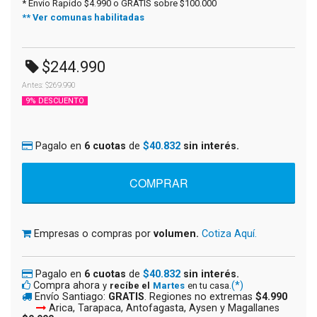
* Envio Rapido $4.990 o GRATIS sobre $100.000
** Ver comunas habilitadas
$244.990
Antes: $269.990
9% DESCUENTO
Pagalo en
6 cuotas
de
$40.832
sin interés.
Empresas o compras por
volumen.
Cotiza Aquí.
Pagalo en
6 cuotas
de
$40.832
sin interés.
Compra ahora
(*)
y
recíbe el
Martes
en tu casa.
Envío Santiago:
GRATIS
. Regiones no extremas
$4.990
Arica, Tarapaca, Antofagasta, Aysen y Magallanes