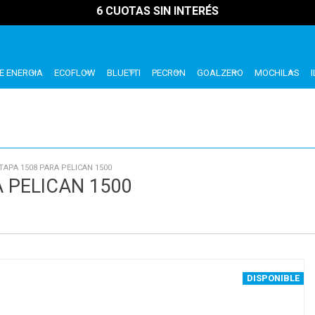
6 CUOTAS SIN INTERÉS
E ENERGIA
ECOFLOW
BLUETTI
PECRON
GOALZERO
MOCHILAS
APA 1508 PARA PELICAN 1500
 PELICAN 1500
DISPONIBLE