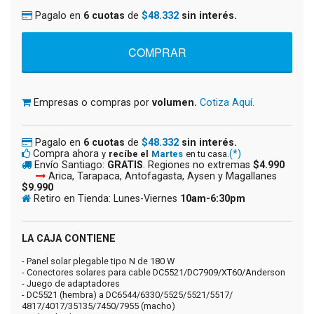
Pagalo en
6 cuotas
de
$48.332
sin interés.
Empresas o compras por
volumen.
Cotiza Aquí.
Pagalo en
6 cuotas
de
$48.332
sin interés.
Compra ahora
(*)
y
recíbe el
Martes
en tu casa.
Envío Santiago:
GRATIS
. Regiones no extremas
$4.990
Arica, Tarapaca, Antofagasta, Aysen y Magallanes
$9.990
Retiro en Tienda: Lunes-Viernes
10am-6:30pm
LA CAJA CONTIENE
- Panel solar plegable tipo N de 180 W
- Conectores solares para cable DC5521/DC7909/XT60/Anderson
- Juego de adaptadores
- DC5521 (hembra) a DC6544/6330/5525/5521/5517/
4817/4017/35135/7450/7955 (macho)