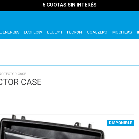
6 CUOTAS SIN INTERÉS
E ENERGIA
ECOFLOW
BLUETTI
PECRON
GOALZERO
MOCHILAS
PROTECTOR CASE
CTOR CASE
DISPONIBLE