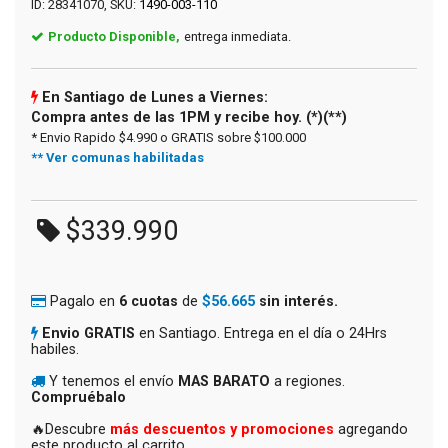
ID: 28341070, SKU:
1490-003-110
Producto Disponible,
entrega inmediata.
En Santiago de Lunes a Viernes:
Compra antes de las 1PM y recibe hoy. (*)(**)
* Envio Rapido $4.990 o GRATIS sobre $100.000
** Ver comunas habilitadas
$339.990
Pagalo en
6 cuotas
de
$56.665
sin interés.
Envio GRATIS
en Santiago. Entrega en el día o 24Hrs
habiles.
Y tenemos el envío
MAS BARATO
a regiones.
Compruébalo
🔥Descubre
más descuentos y promociones
agregando
este producto al carrito