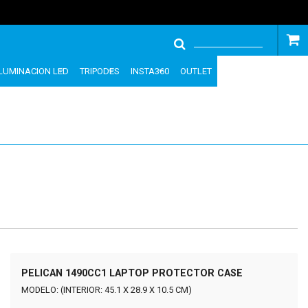
ILUMINACION LED
TRIPODES
INSTA360
OUTLET
PELICAN 1490CC1 LAPTOP PROTECTOR CASE
MODELO: (INTERIOR: 45.1 X 28.9 X 10.5 CM)