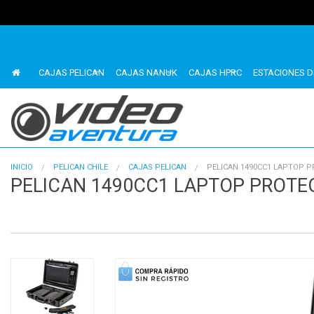
CAJAS PELICAN
CAJAS NANUK
CAJAS HPRC
ESTACIONES D
INICIO
PELICAN CHILE
CAJAS PELICAN
PELICAN 1490CC1 LAPTOP 
PELICAN 1490CC1 LAPTOP PROTE
1
of
4