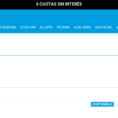
6 CUOTAS SIN INTERÉS
E ENERGIA
ECOFLOW
BLUETTI
PECRON
GOALZERO
MOCHILAS
DISPONIBLE