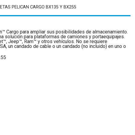
ETAS PELICAN CARGO BX135 Y BX255
can™ Cargo para ampliar sus posibilidades de almacenamiento.
a solución para plataformas de camiones y portaequipajes.
et™, Jeep™, Ram™ y otros vehículos. No se requiere
SA, un candado de cable o un candado (no incluido) en uno o
255