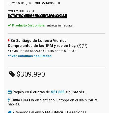
ID: 21646810, SKU:
XBEDMT-001-BLK
COMPATIBLE CON:
PARA PELICAN BX135 Y BX255
Producto Disponible,
entrega inmediata.
En Santiago de Lunes a Viernes:
Compra antes de las 1PM y recibe hoy. (*)(**)
* Envio Rapido $4.990 o GRATIS sobre $100.000
** Ver comunas habilitadas
$309.990
Pagalo en
6 cuotas
de
$51.665
sin interés.
Envio GRATIS
en Santiago. Entrega en el día o 24Hrs
habiles.
Y tenemos el envío
MAS BARATO
a regiones.