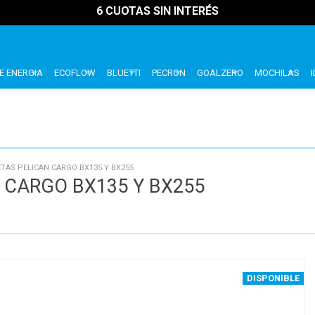
6 CUOTAS SIN INTERÉS
E ENERGIA
ECOFLOW
BLUETTI
PECRON
GOALZERO
MOCHILAS
TAS PELICAN CARGO BX135 Y BX255
 CARGO BX135 Y BX255
DISPONIBLE