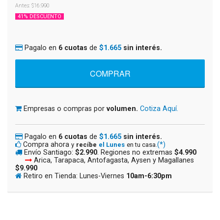
Antes: $16.990
41% DESCUENTO
Pagalo en
6 cuotas
de
$1.665
sin interés.
Empresas o compras por
volumen.
Cotiza Aquí.
Pagalo en
6 cuotas
de
$1.665
sin interés.
Compra ahora
(*)
y
recíbe
el Lunes
en tu casa.
Envío Santiago:
$2.990
. Regiones no extremas
$4.990
Arica, Tarapaca, Antofagasta, Aysen y Magallanes
$9.990
Retiro en Tienda: Lunes-Viernes
10am-6:30pm